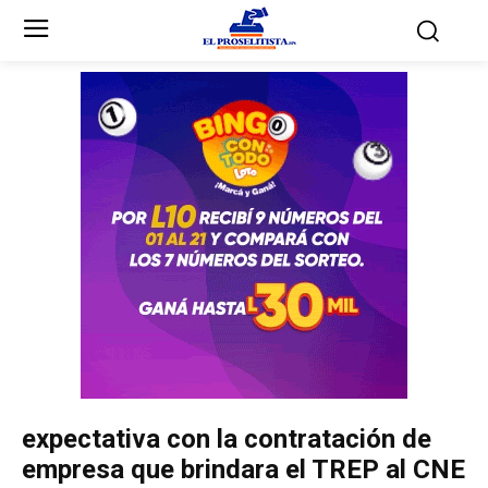
Inicio
Inicio
Partidos Políticos
Partidos Políticos
Partido Liberal
Partido Liberal
Partido Nacional
Partido Nacional
Innovación y Unidad
Innovación y Unidad
Democracia Cristiana
Democracia Cristiana
expectativa con la contratación de
Unificación Democrática
Unificación Democrática
empresa que brindara el TREP al CNE
Anticorrupción
Anticorrupción