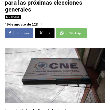
para las próximas elecciones
Alianza Patriotica
Alianza Patriotica
generales
Libertad y Refundación
Libertad y Refundación
NOTICIAS
Frente Amplio
Frente Amplio
16 de agosto de 2021
Centro Social Cristianos
Centro Social Cristianos
Facebook
X
WhatsApp
Nueva Ruta
Nueva Ruta
Noticias
Noticias
Contáctenos
Contáctenos
Suscríbase a nuestro boletín
Suscríbase a nuestro boletín
Manténgase informado de nuestro contenido, recibiendo
Manténgase informado de nuestro contenido, recibiendo
noticias directamente en su correo electrónico.
noticias directamente en su correo electrónico.
Suscribirse
Suscribirse