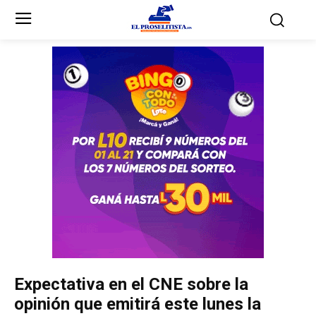
Inicio
Inicio
Partidos Políticos
Partidos Políticos
Partido Liberal
Partido Liberal
Partido Nacional
Partido Nacional
Innovación y Unidad
Innovación y Unidad
Democracia Cristiana
Democracia Cristiana
Expectativa en el CNE sobre la
Unificación Democrática
Unificación Democrática
opinión que emitirá este lunes la
Anticorrupción
Anticorrupción