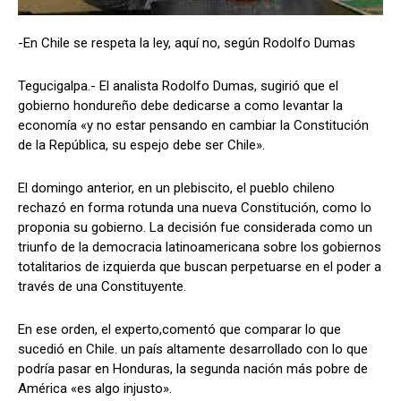
-En Chile se respeta la ley, aquí no, según Rodolfo Dumas
Comparta
Comparta
Tegucigalpa.- El analista Rodolfo Dumas, sugirió que el
gobierno hondureño debe dedicarse a como levantar la
economía «y no estar pensando en cambiar la Constitución
de la República, su espejo debe ser Chile».
Facebook
Facebook
X
X
WhatsApp
WhatsApp
El domingo anterior, en un plebiscito, el pueblo chileno
rechazó en forma rotunda una nueva Constitución, como lo
proponia su gobierno. La decisión fue considerada como un
triunfo de la democracia latinoamericana sobre los gobiernos
Síganos
Síganos
totalitarios de izquierda que buscan perpetuarse en el poder a
través de una Constituyente.
En ese orden, el experto,comentó que comparar lo que
sucedió en Chile. un país altamente desarrollado con lo que
podría pasar en Honduras, la segunda nación más pobre de
América «es algo injusto».