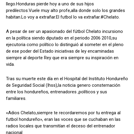
llego.Honduras pierde hoy a uno de sus hijos
predilectos.Vuele muy alto profe,alla donde solo los grandes
habitan.Lo voy a extrañar.El futbol lo va extrañar.#Chelato.
Comparta
Comparta
A pesar de ser un apasionado del fútbol Chelato incursiono
en la política siendo diputado en el periodo 2006 2010,su
ejecutoria como político lo distinguió al someter en el pleno
de ese poder del Estado iniciativas de ley encaminadas
siempre al deporte Rey que era siempre su inspiración en
Facebook
Facebook
X
X
WhatsApp
WhatsApp
vida.
Tras su muerte este día en el Hospital del Instituto Hondureño
Síganos
Síganos
de Seguridad Social (Ihss),la noticia genero consternación
entre los hondureños, entrenadores ,políticos y sus
familiares.
«Adios Chelato,siempre te recordaremos por tu entrega al
futbol hondureño», eran las voces que se cuchaban en las
radios locales que transmitían el deceso del entrenador
nacional