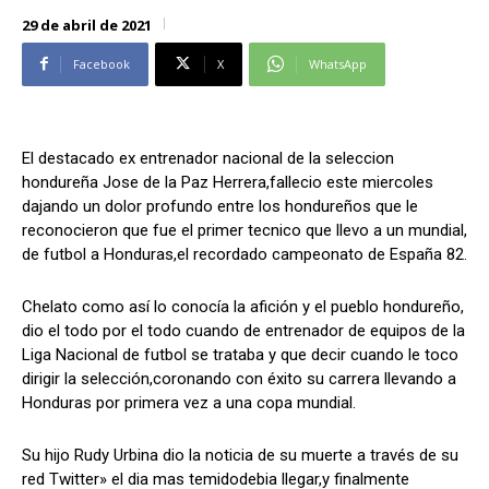
Alianza Patriotica
Alianza Patriotica
29 de abril de 2021
Libertad y Refundación
Libertad y Refundación
Facebook
X
WhatsApp
Frente Amplio
Frente Amplio
Centro Social Cristianos
Centro Social Cristianos
Nueva Ruta
Nueva Ruta
El destacado ex entrenador nacional de la seleccion
Noticias
Noticias
hondureña Jose de la Paz Herrera,fallecio este miercoles
dajando un dolor profundo entre los hondureños que le
Contáctenos
Contáctenos
reconocieron que fue el primer tecnico que llevo a un mundial,
de futbol a Honduras,el recordado campeonato de España 82.
Suscríbase a nuestro boletín
Suscríbase a nuestro boletín
Chelato como así lo conocía la afición y el pueblo hondureño,
Manténgase informado de nuestro contenido, recibiendo
Manténgase informado de nuestro contenido, recibiendo
dio el todo por el todo cuando de entrenador de equipos de la
noticias directamente en su correo electrónico.
noticias directamente en su correo electrónico.
Liga Nacional de futbol se trataba y que decir cuando le toco
dirigir la selección,coronando con éxito su carrera llevando a
Honduras por primera vez a una copa mundial.
Su hijo Rudy Urbina dio la noticia de su muerte a través de su
Suscribirse
Suscribirse
red Twitter» el dia mas temidodebia llegar,y finalmente