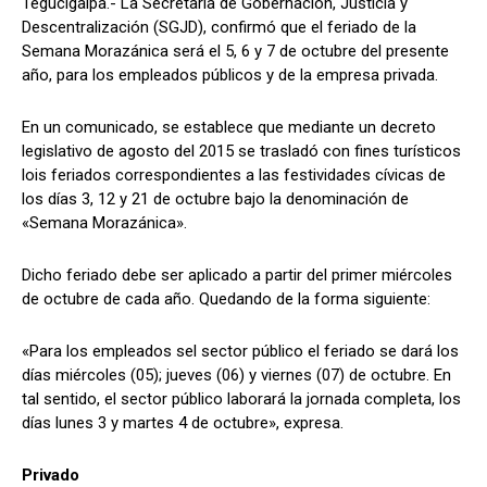
Tegucigalpa.- La Secretaría de Gobernación, Justicia y
Descentralización (SGJD), confirmó que el feriado de la
Semana Morazánica será el 5, 6 y 7 de octubre del presente
año, para los empleados públicos y de la empresa privada.
Comparta
Comparta
En un comunicado, se establece que mediante un decreto
legislativo de agosto del 2015 se trasladó con fines turísticos
lois feriados correspondientes a las festividades cívicas de
los días 3, 12 y 21 de octubre bajo la denominación de
Facebook
Facebook
X
X
WhatsApp
WhatsApp
«Semana Morazánica».
Dicho feriado debe ser aplicado a partir del primer miércoles
de octubre de cada año. Quedando de la forma siguiente:
Síganos
Síganos
«Para los empleados sel sector público el feriado se dará los
días miércoles (05); jueves (06) y viernes (07) de octubre. En
tal sentido, el sector público laborará la jornada completa, los
días lunes 3 y martes 4 de octubre», expresa.
Privado