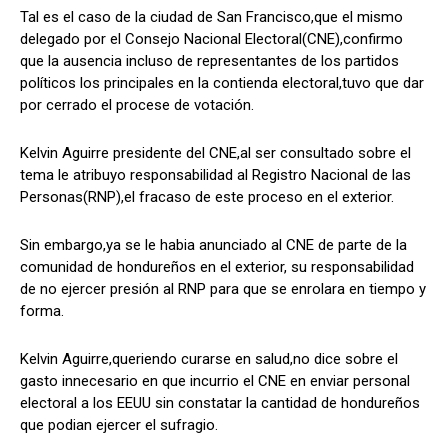
Tal es el caso de la ciudad de San Francisco,que el mismo
delegado por el Consejo Nacional Electoral(CNE),confirmo
que la ausencia incluso de representantes de los partidos
políticos los principales en la contienda electoral,tuvo que dar
Comparta
Comparta
por cerrado el procese de votación.
Kelvin Aguirre presidente del CNE,al ser consultado sobre el
tema le atribuyo responsabilidad al Registro Nacional de las
Personas(RNP),el fracaso de este proceso en el exterior.
Facebook
Facebook
X
X
WhatsApp
WhatsApp
Sin embargo,ya se le habia anunciado al CNE de parte de la
comunidad de hondureños en el exterior, su responsabilidad
Síganos
Síganos
de no ejercer presión al RNP para que se enrolara en tiempo y
forma.
Kelvin Aguirre,queriendo curarse en salud,no dice sobre el
gasto innecesario en que incurrio el CNE en enviar personal
electoral a los EEUU sin constatar la cantidad de hondureños
que podian ejercer el sufragio.