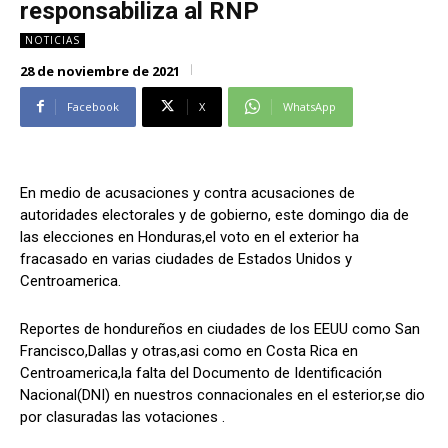
responsabiliza al RNP
Alianza Patriotica
Alianza Patriotica
NOTICIAS
Libertad y Refundación
Libertad y Refundación
28 de noviembre de 2021
Frente Amplio
Frente Amplio
Centro Social Cristianos
Centro Social Cristianos
Facebook
X
WhatsApp
Nueva Ruta
Nueva Ruta
Noticias
Noticias
Contáctenos
Contáctenos
En medio de acusaciones y contra acusaciones de
autoridades electorales y de gobierno, este domingo dia de
las elecciones en Honduras,el voto en el exterior ha
fracasado en varias ciudades de Estados Unidos y
Suscríbase a nuestro boletín
Suscríbase a nuestro boletín
Centroamerica.
Manténgase informado de nuestro contenido, recibiendo
Manténgase informado de nuestro contenido, recibiendo
noticias directamente en su correo electrónico.
noticias directamente en su correo electrónico.
Reportes de hondureños en ciudades de los EEUU como San
Francisco,Dallas y otras,asi como en Costa Rica en
Centroamerica,la falta del Documento de Identificación
Nacional(DNI) en nuestros connacionales en el esterior,se dio
por clasuradas las votaciones .
Suscribirse
Suscribirse