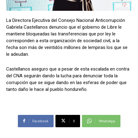
La Directora Ejecutiva del Consejo Nacional Anticorrupción
Comparta
Comparta
Gabriela Castellanos denuncio que el gobierno de Libre le
mantiene bloqueadas las transferencias que por ley le
corresponden a esta organización de sociedad civil, a la
fecha son más de veintidós millones de lempiras los que se
le adeudan.
Facebook
Facebook
X
X
WhatsApp
WhatsApp
Castellanos aseguro que a pesar de esta escalada en contra
del CNA seguirán dando la lucha para denunciar toda la
corrupción que se sigue dando en las esferas de poder que
Síganos
Síganos
tanto daño le hace al pueblo hondureño.
Facebook
X
WhatsApp