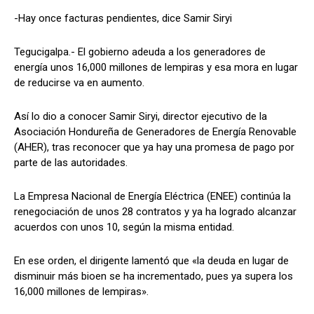
-Hay once facturas pendientes, dice Samir Siryi
Tegucigalpa.- El gobierno adeuda a los generadores de
Comparta
Comparta
energía unos 16,000 millones de lempiras y esa mora en lugar
de reducirse va en aumento.
Así lo dio a conocer Samir Siryi, director ejecutivo de la
Asociación Hondureña de Generadores de Energía Renovable
Facebook
Facebook
X
X
WhatsApp
WhatsApp
(AHER), tras reconocer que ya hay una promesa de pago por
parte de las autoridades.
Síganos
Síganos
La Empresa Nacional de Energía Eléctrica (ENEE) continúa la
renegociación de unos 28 contratos y ya ha logrado alcanzar
acuerdos con unos 10, según la misma entidad.
En ese orden, el dirigente lamentó que «la deuda en lugar de
disminuir más bioen se ha incrementado, pues ya supera los
16,000 millones de lempiras».