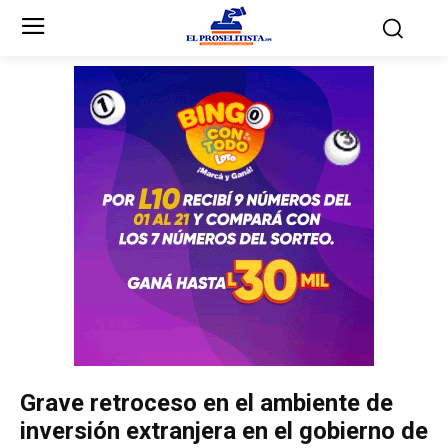
Inicio
Inicio
Partidos Políticos
Partidos Políticos
Partido Liberal
Partido Liberal
Partido Nacional
Partido Nacional
Innovación y Unidad
Innovación y Unidad
Democracia Cristiana
Democracia Cristiana
Grave retroceso en el ambiente de
Unificación Democrática
Unificación Democrática
inversión extranjera en el gobierno de
Anticorrupción
Anticorrupción