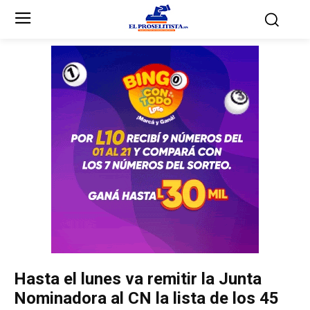
Inicio
Inicio
Partidos Políticos
Partidos Políticos
Partido Liberal
Partido Liberal
Partido Nacional
Partido Nacional
Innovación y Unidad
Innovación y Unidad
Democracia Cristiana
Democracia Cristiana
Hasta el lunes va remitir la Junta
Unificación Democrática
Unificación Democrática
Nominadora al CN la lista de los 45
Anticorrupción
Anticorrupción