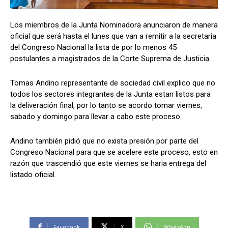
Los miembros de la Junta Nominadora anunciaron de manera
oficial que será hasta el lunes que van a remitir a la secretaria
Comparta
Comparta
del Congreso Nacional la lista de por lo menos 45
postulantes a magistrados de la Corte Suprema de Justicia.
Tomas Andino representante de sociedad civil explico que no
todos los sectores integrantes de la Junta estan listos para
Facebook
Facebook
X
X
WhatsApp
WhatsApp
la deliveración final, por lo tanto se acordo tomar viernes,
sabado y domingo para llevar a cabo este proceso.
Andino también pidió que no exista presión por parte del
Síganos
Síganos
Congreso Nacional para que se acelere este proceso, esto en
razón que trascendió que este viernes se haria entrega del
listado oficial.
Facebook
X
WhatsApp