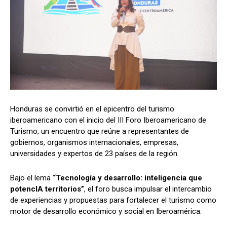
Comparta
Comparta
Facebook
Facebook
X
X
WhatsApp
WhatsApp
Honduras se convirtió en el epicentro del turismo
iberoamericano con el inicio del III Foro Iberoamericano de
Turismo, un encuentro que reúne a representantes de
Síganos
Síganos
gobiernos, organismos internacionales, empresas,
universidades y expertos de 23 países de la región.
Bajo el lema
“Tecnología y desarrollo: inteligencia que
potencIA territorios”
, el foro busca impulsar el intercambio
de experiencias y propuestas para fortalecer el turismo como
motor de desarrollo económico y social en Iberoamérica.