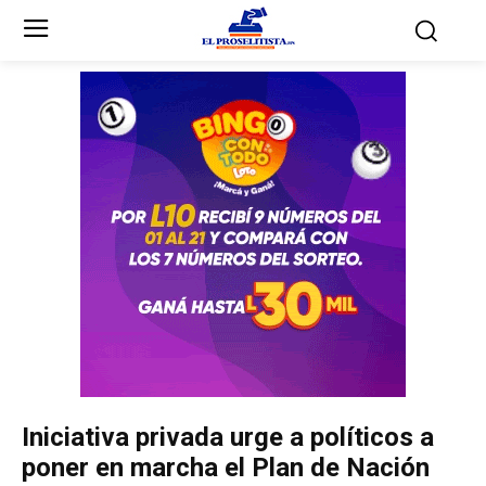
Inicio
Inicio
Partidos Políticos
Partidos Políticos
Partido Liberal
Partido Liberal
Partido Nacional
Partido Nacional
Innovación y Unidad
Innovación y Unidad
Democracia Cristiana
Democracia Cristiana
Iniciativa privada urge a políticos a
Unificación Democrática
Unificación Democrática
poner en marcha el Plan de Nación
Anticorrupción
Anticorrupción