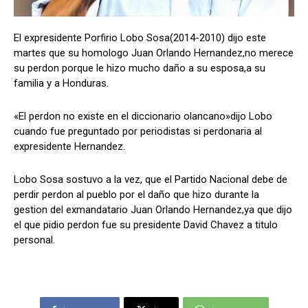
El expresidente Porfirio Lobo Sosa(2014-2010) dijo este
martes que su homologo Juan Orlando Hernandez,no merece
Comparta
Comparta
su perdon porque le hizo mucho daño a su esposa,a su
familia y a Honduras.
«El perdon no existe en el diccionario olancano»dijo Lobo
cuando fue preguntado por periodistas si perdonaria al
Facebook
Facebook
X
X
WhatsApp
WhatsApp
expresidente Hernandez.
Lobo Sosa sostuvo a la vez, que el Partido Nacional debe de
Síganos
Síganos
perdir perdon al pueblo por el daño que hizo durante la
gestion del exmandatario Juan Orlando Hernandez,ya que dijo
el que pidio perdon fue su presidente David Chavez a titulo
personal.