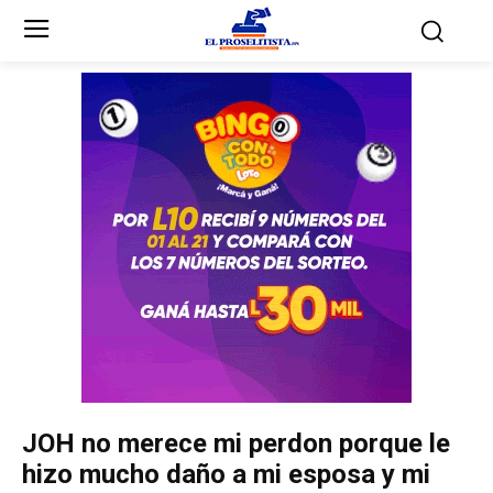
Inicio
Inicio
Partidos Políticos
Partidos Políticos
Partido Liberal
Partido Liberal
Partido Nacional
Partido Nacional
Innovación y Unidad
Innovación y Unidad
Democracia Cristiana
Democracia Cristiana
JOH no merece mi perdon porque le
Unificación Democrática
Unificación Democrática
hizo mucho daño a mi esposa y mi
Anticorrupción
Anticorrupción