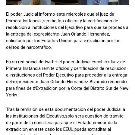
El poder Judicial informo este miercoles que el juez de
Primera Instancia ,remitio los oficios y la certificacion de
Comparta
Comparta
resolucion a instituciones del Ejecutivo para que se proceda a
la entrega del expresidente Juan Orlando Hernandez,
solicitado por los Estados Unidos para extradicion por los
delitos de narcotrafico.
Facebook
Facebook
X
X
WhatsApp
WhatsApp
En su red social de twitter el poder Judicial escribió»Juez de
Primera Instancia remite oficios y certificacion de resolucion
a instituciones del Poder Ejecutivo para proceder a la entrega
del expresidente Juan Orlando Hernandez Alvarado requerido
Síganos
Síganos
para fines de #Extradicion por la Corte del Distrito Sur de New
York».
Tras la remisión de esta documentacion del poder Judicial a
las instituciones del Ejecutivo,solo sera cuestion de tramite
de parte de la cancilleria para que el Estado emisor de la
extradicion en este caso los EEUU,pueda extraditar al