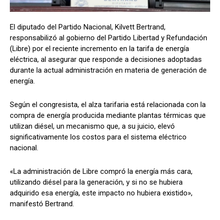
El diputado del Partido Nacional, Kilvett Bertrand,
responsabilizó al gobierno del Partido Libertad y Refundación
Comparta
Comparta
(Libre) por el reciente incremento en la tarifa de energía
eléctrica, al asegurar que responde a decisiones adoptadas
durante la actual administración en materia de generación de
energía.
Facebook
Facebook
X
X
WhatsApp
WhatsApp
Según el congresista, el alza tarifaria está relacionada con la
compra de energía producida mediante plantas térmicas que
utilizan diésel, un mecanismo que, a su juicio, elevó
Síganos
Síganos
significativamente los costos para el sistema eléctrico
nacional.
«La administración de Libre compró la energía más cara,
utilizando diésel para la generación, y si no se hubiera
adquirido esa energía, este impacto no hubiera existido»,
manifestó Bertrand.