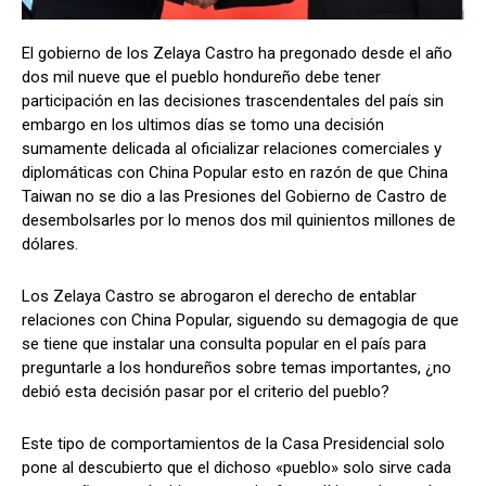
El gobierno de los Zelaya Castro ha pregonado desde el año
dos mil nueve que el pueblo hondureño debe tener
Comparta
Comparta
participación en las decisiones trascendentales del país sin
embargo en los ultimos días se tomo una decisión
sumamente delicada al oficializar relaciones comerciales y
diplomáticas con China Popular esto en razón de que China
Taiwan no se dio a las Presiones del Gobierno de Castro de
Facebook
Facebook
X
X
WhatsApp
WhatsApp
desembolsarles por lo menos dos mil quinientos millones de
dólares.
Los Zelaya Castro se abrogaron el derecho de entablar
Síganos
Síganos
relaciones con China Popular, siguendo su demagogia de que
se tiene que instalar una consulta popular en el país para
preguntarle a los hondureños sobre temas importantes, ¿no
debió esta decisión pasar por el criterio del pueblo?
Este tipo de comportamientos de la Casa Presidencial solo
pone al descubierto que el dichoso «pueblo» solo sirve cada