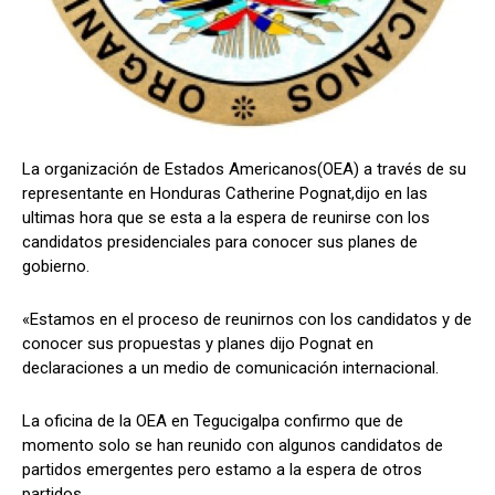
Comparta
Comparta
La organización de Estados Americanos(OEA) a través de su
representante en Honduras Catherine Pognat,dijo en las
ultimas hora que se esta a la espera de reunirse con los
Facebook
Facebook
X
X
WhatsApp
WhatsApp
candidatos presidenciales para conocer sus planes de
gobierno.
Síganos
Síganos
«Estamos en el proceso de reunirnos con los candidatos y de
conocer sus propuestas y planes dijo Pognat en
declaraciones a un medio de comunicación internacional.
La oficina de la OEA en Tegucigalpa confirmo que de
momento solo se han reunido con algunos candidatos de
partidos emergentes pero estamo a la espera de otros
partidos.