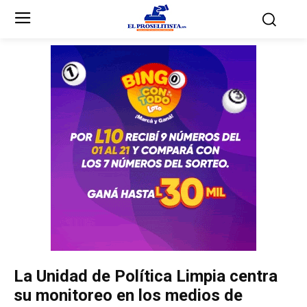
Inicio
Inicio
Partidos Políticos
Partidos Políticos
Partido Liberal
Partido Liberal
Partido Nacional
Partido Nacional
Innovación y Unidad
Innovación y Unidad
Democracia Cristiana
Democracia Cristiana
La Unidad de Política Limpia centra
Unificación Democrática
Unificación Democrática
su monitoreo en los medios de
Anticorrupción
Anticorrupción