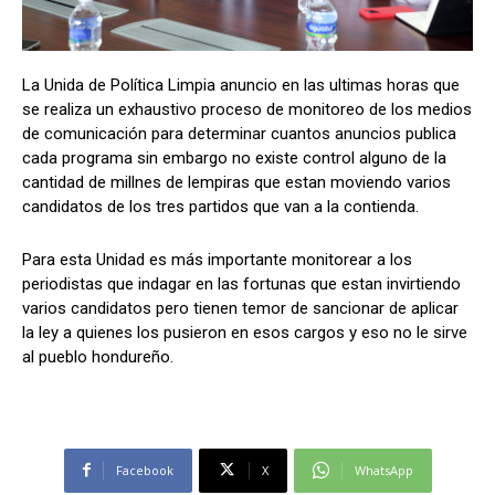
La Unida de Política Limpia anuncio en las ultimas horas que
Comparta
Comparta
se realiza un exhaustivo proceso de monitoreo de los medios
de comunicación para determinar cuantos anuncios publica
cada programa sin embargo no existe control alguno de la
cantidad de millnes de lempiras que estan moviendo varios
candidatos de los tres partidos que van a la contienda.
Facebook
Facebook
X
X
WhatsApp
WhatsApp
Para esta Unidad es más importante monitorear a los
periodistas que indagar en las fortunas que estan invirtiendo
Síganos
Síganos
varios candidatos pero tienen temor de sancionar de aplicar
la ley a quienes los pusieron en esos cargos y eso no le sirve
al pueblo hondureño.
Facebook
X
WhatsApp