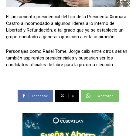
El lanzamiento presidencial del hijo de la Presidenta Xiomara
Castro a incomodado a algunos lideres a lo interno de
Comparta
Comparta
Libertad y Refundación, a tal grado que ya se establecio un
grupo orientado a generar oposición a esta aspiración.
Personajes como Rasel Tome, Jorge calix entre otros serian
también aspirantes presidenciales y buscarian ser los
Facebook
Facebook
X
X
WhatsApp
WhatsApp
candidatos oficiales de Libre para la proxima elección.
Síganos
Síganos
Facebook
X
WhatsApp