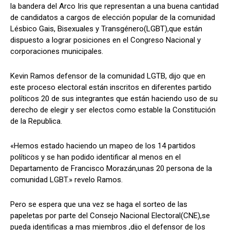
la bandera del Arco Iris que representan a una buena cantidad
de candidatos a cargos de elección popular de la comunidad
Lésbico Gais, Bisexuales y Transgénero(LGBT),que están
dispuesto a lograr posiciones en el Congreso Nacional y
Comparta
Comparta
corporaciones municipales.
Kevin Ramos defensor de la comunidad LGTB, dijo que en
este proceso electoral están inscritos en diferentes partido
políticos 20 de sus integrantes que están haciendo uso de su
Facebook
Facebook
X
X
WhatsApp
WhatsApp
derecho de elegir y ser electos como estable la Constitución
de la Republica.
Síganos
Síganos
«Hemos estado haciendo un mapeo de los 14 partidos
políticos y se han podido identificar al menos en el
Departamento de Francisco Morazán,unas 20 persona de la
comunidad LGBT.» revelo Ramos.
Pero se espera que una vez se haga el sorteo de las
papeletas por parte del Consejo Nacional Electoral(CNE),se
pueda identificas a mas miembros ,dijo el defensor de los