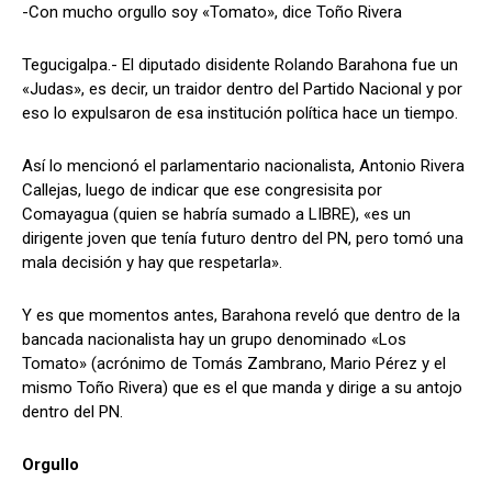
-Con mucho orgullo soy «Tomato», dice Toño Rivera
Tegucigalpa.- El diputado disidente Rolando Barahona fue un
«Judas», es decir, un traidor dentro del Partido Nacional y por
Comparta
Comparta
eso lo expulsaron de esa institución política hace un tiempo.
Así lo mencionó el parlamentario nacionalista, Antonio Rivera
Callejas, luego de indicar que ese congresisita por
Comayagua (quien se habría sumado a LIBRE), «es un
Facebook
Facebook
X
X
WhatsApp
WhatsApp
dirigente joven que tenía futuro dentro del PN, pero tomó una
mala decisión y hay que respetarla».
Síganos
Síganos
Y es que momentos antes, Barahona reveló que dentro de la
bancada nacionalista hay un grupo denominado «Los
Tomato» (acrónimo de Tomás Zambrano, Mario Pérez y el
mismo Toño Rivera) que es el que manda y dirige a su antojo
dentro del PN.
Orgullo