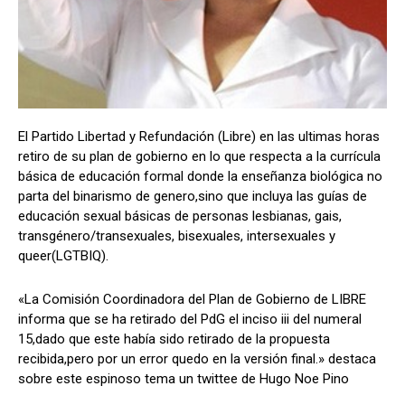
Comparta
Comparta
El Partido Libertad y Refundación (Libre) en las ultimas horas
retiro de su plan de gobierno en lo que respecta a la currícula
básica de educación formal donde la enseñanza biológica no
Facebook
Facebook
X
X
WhatsApp
WhatsApp
parta del binarismo de genero,sino que incluya las guías de
educación sexual básicas de personas lesbianas, gais,
transgénero/transexuales, bisexuales, intersexuales y
Síganos
Síganos
queer(LGTBIQ).
«La Comisión Coordinadora del Plan de Gobierno de LIBRE
informa que se ha retirado del PdG el inciso iii del numeral
15,dado que este había sido retirado de la propuesta
recibida,pero por un error quedo en la versión final.» destaca
sobre este espinoso tema un twittee de Hugo Noe Pino