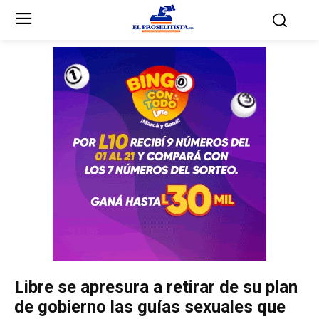
Inicio
Inicio
Partidos Políticos
Partidos Políticos
Partido Liberal
Partido Liberal
Partido Nacional
Partido Nacional
Innovación y Unidad
Innovación y Unidad
Democracia Cristiana
Democracia Cristiana
Libre se apresura a retirar de su plan
Unificación Democrática
Unificación Democrática
de gobierno las guías sexuales que
Anticorrupción
Anticorrupción