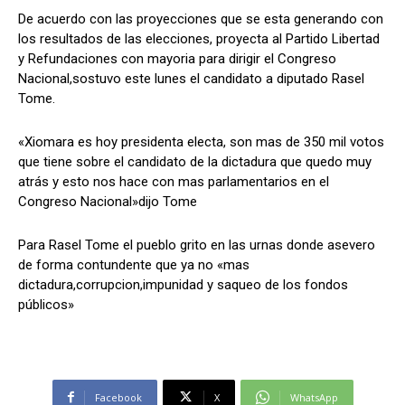
De acuerdo con las proyecciones que se esta generando con
los resultados de las elecciones, proyecta al Partido Libertad
y Refundaciones con mayoria para dirigir el Congreso
Comparta
Comparta
Nacional,sostuvo este lunes el candidato a diputado Rasel
Tome.
«Xiomara es hoy presidenta electa, son mas de 350 mil votos
que tiene sobre el candidato de la dictadura que quedo muy
Facebook
Facebook
X
X
WhatsApp
WhatsApp
atrás y esto nos hace con mas parlamentarios en el
Congreso Nacional»dijo Tome
Para Rasel Tome el pueblo grito en las urnas donde asevero
Síganos
Síganos
de forma contundente que ya no «mas
dictadura,corrupcion,impunidad y saqueo de los fondos
públicos»
Facebook
X
WhatsApp