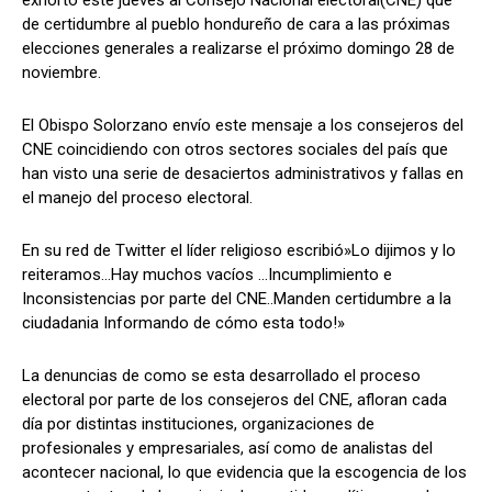
exhorto este jueves al Consejo Nacional electoral(CNE) que
de certidumbre al pueblo hondureño de cara a las próximas
elecciones generales a realizarse el próximo domingo 28 de
noviembre.
Comparta
Comparta
El Obispo Solorzano envío este mensaje a los consejeros del
CNE coincidiendo con otros sectores sociales del país que
han visto una serie de desaciertos administrativos y fallas en
el manejo del proceso electoral.
Facebook
Facebook
X
X
WhatsApp
WhatsApp
En su red de Twitter el líder religioso escribió»Lo dijimos y lo
reiteramos…Hay muchos vacíos …Incumplimiento e
Inconsistencias por parte del CNE..Manden certidumbre a la
Síganos
Síganos
ciudadania Informando de cómo esta todo!»
La denuncias de como se esta desarrollado el proceso
electoral por parte de los consejeros del CNE, afloran cada
día por distintas instituciones, organizaciones de
profesionales y empresariales, así como de analistas del
acontecer nacional, lo que evidencia que la escogencia de los