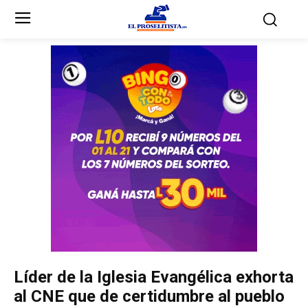
Inicio
Inicio
Partidos Políticos
Partidos Políticos
Partido Liberal
Partido Liberal
Partido Nacional
Partido Nacional
Innovación y Unidad
Innovación y Unidad
Democracia Cristiana
Democracia Cristiana
Líder de la Iglesia Evangélica exhorta
Unificación Democrática
Unificación Democrática
al CNE que de certidumbre al pueblo
Anticorrupción
Anticorrupción