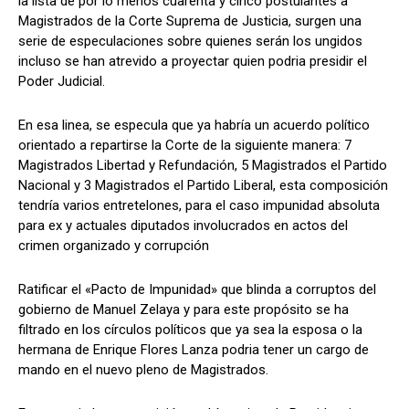
la lista de por lo menos cuarenta y cinco postulantes a
Magistrados de la Corte Suprema de Justicia, surgen una
serie de especulaciones sobre quienes serán los ungidos
incluso se han atrevido a proyectar quien podria presidir el
Comparta
Comparta
Poder Judicial.
En esa linea, se especula que ya habría un acuerdo político
orientado a repartirse la Corte de la siguiente manera: 7
Magistrados Libertad y Refundación, 5 Magistrados el Partido
Facebook
Facebook
X
X
WhatsApp
WhatsApp
Nacional y 3 Magistrados el Partido Liberal, esta composición
tendría varios entretelones, para el caso impunidad absoluta
para ex y actuales diputados involucrados en actos del
crimen organizado y corrupción
Síganos
Síganos
Ratificar el «Pacto de Impunidad» que blinda a corruptos del
gobierno de Manuel Zelaya y para este propósito se ha
filtrado en los círculos políticos que ya sea la esposa o la
hermana de Enrique Flores Lanza podria tener un cargo de
mando en el nuevo pleno de Magistrados.