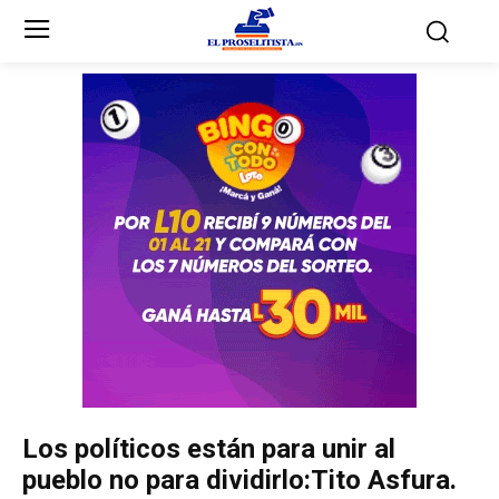
Inicio
Inicio
Partidos Políticos
Partidos Políticos
Partido Liberal
Partido Liberal
Partido Nacional
Partido Nacional
Innovación y Unidad
Innovación y Unidad
Democracia Cristiana
Democracia Cristiana
Los políticos están para unir al
Unificación Democrática
Unificación Democrática
pueblo no para dividirlo:Tito Asfura.
Anticorrupción
Anticorrupción