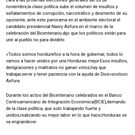
noviembre,la clase política sube el volumen de insultos y
señalamientos de corrupción, narcotráfico y desmerito de su
oponente, ante este panorama en el ambiente electoral el
Comparta
Comparta
candidato presidencial Nasry Asfura en el marco de la
celebración del Bicentenario,dijo que los políticos están para
unir al pueblo no para dividirlo.
«Todos somos hondureños a la hora de gobernar, todos lo
Facebook
Facebook
X
X
WhatsApp
WhatsApp
vamos a hacer unidos por una Honduras mejor.Esos insultos,
denigraciones y maltratos no ganan votos,hay que
trabajar,servir y tener paciencia con la ayuda de Dios»sostuvo
Asfura.
Síganos
Síganos
Durante los actos del Bicentenario celebrados en el Banco
Centroamericano de Integración Económica(BCIE),demando
de la clase política, que solo trabajando fuerte y
unidos,realizando su mejor labor en lo que hace,Honduras se
va engrandecer.