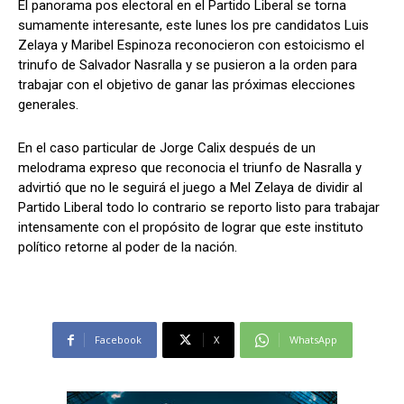
El panorama pos electoral en el Partido Liberal se torna
sumamente interesante, este lunes los pre candidatos Luis
Zelaya y Maribel Espinoza reconocieron con estoicismo el
trinufo de Salvador Nasralla y se pusieron a la orden para
Comparta
Comparta
trabajar con el objetivo de ganar las próximas elecciones
generales.
En el caso particular de Jorge Calix después de un
melodrama expreso que reconocia el triunfo de Nasralla y
Facebook
Facebook
X
X
WhatsApp
WhatsApp
advirtió que no le seguirá el juego a Mel Zelaya de dividir al
Partido Liberal todo lo contrario se reporto listo para trabajar
intensamente con el propósito de lograr que este instituto
político retorne al poder de la nación.
Síganos
Síganos
Facebook
X
WhatsApp