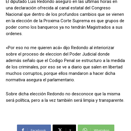
El diputado Luis Redondo aseguro en las ultimas horas en
una declaración ofrecida al canal estatal del Congreso
Nacional que dentro de los profundos cambios que se vienen
en la elección de la Proxima Corte Suprema es que grupos de
Comparta
Comparta
poder como los banqueros ya no tendrán Magistrados a sus
ordenes.
«Por eso no me quieren acá» dijo Redondo al interiorizar
sobre el proceso de eleccion del Poder Judicial donde
Facebook
Facebook
X
X
WhatsApp
WhatsApp
además señalo que el Codigo Penal se estructuro a la medida
de los criminales, por eso se ve a diario que salen en libertad
muchos corruptos, porque ellos mandaron a hacer dicha
normativa asegura el parlamentario.
Síganos
Síganos
Sobre dicha elección Redondo no desconoce que la misma
será política, pero a la vez también será limpia y transparente.
Facebook
X
WhatsApp