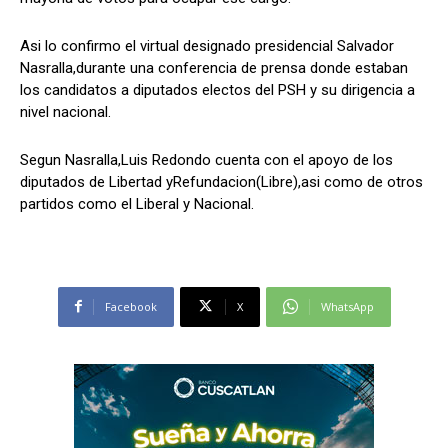
Asi lo confirmo el virtual designado presidencial Salvador
Nasralla,durante una conferencia de prensa donde estaban
Comparta
Comparta
los candidatos a diputados electos del PSH y su dirigencia a
nivel nacional.
Segun Nasralla,Luis Redondo cuenta con el apoyo de los
diputados de Libertad yRefundacion(Libre),asi como de otros
Facebook
Facebook
X
X
WhatsApp
WhatsApp
partidos como el Liberal y Nacional.
Síganos
Síganos
Facebook
X
WhatsApp