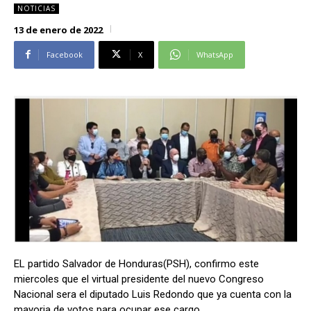
NOTICIAS
Alianza Patriotica
Alianza Patriotica
13 de enero de 2022
Libertad y Refundación
Libertad y Refundación
Frente Amplio
Frente Amplio
Facebook
X
WhatsApp
Centro Social Cristianos
Centro Social Cristianos
Nueva Ruta
Nueva Ruta
Noticias
Noticias
Contáctenos
Contáctenos
Suscríbase a nuestro boletín
Suscríbase a nuestro boletín
Manténgase informado de nuestro contenido, recibiendo
Manténgase informado de nuestro contenido, recibiendo
noticias directamente en su correo electrónico.
noticias directamente en su correo electrónico.
EL partido Salvador de Honduras(PSH), confirmo este
miercoles que el virtual presidente del nuevo Congreso
Suscribirse
Suscribirse
Nacional sera el diputado Luis Redondo que ya cuenta con la
mayoria de votos para ocupar ese cargo.