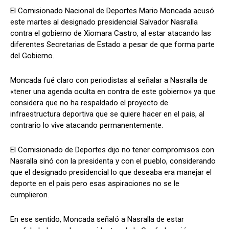
El Comisionado Nacional de Deportes Mario Moncada acusó
este martes al designado presidencial Salvador Nasralla
contra el gobierno de Xiomara Castro, al estar atacando las
Comparta
Comparta
diferentes Secretarias de Estado a pesar de que forma parte
del Gobierno.
Moncada fué claro con periodistas al señalar a Nasralla de
«tener una agenda oculta en contra de este gobierno» ya que
Facebook
Facebook
X
X
WhatsApp
WhatsApp
considera que no ha respaldado el proyecto de
infraestructura deportiva que se quiere hacer en el pais, al
contrario lo vive atacando permanentemente.
Síganos
Síganos
El Comisionado de Deportes dijo no tener compromisos con
Nasralla sinó con la presidenta y con el pueblo, considerando
que el designado presidencial lo que deseaba era manejar el
deporte en el pais pero esas aspiraciones no se le
cumplieron.
En ese sentido, Moncada señaló a Nasralla de estar