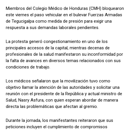
Miembros del Colegio Médico de Honduras (CMH) bloquearon
este viernes el paso vehicular en el bulevar Fuerzas Armadas
de Tegucigalpa como medida de presión para exigir una
Comparta
Comparta
respuesta a sus demandas laborales pendientes.
La protesta generó congestionamiento en uno de los
principales accesos de la capital, mientras decenas de
profesionales de la salud manifestaron su inconformidad por
Facebook
Facebook
X
X
WhatsApp
WhatsApp
la falta de avances en diversos temas relacionados con sus
condiciones de trabajo.
Síganos
Síganos
Los médicos señalaron que la movilización tuvo como
objetivo llamar la atención de las autoridades y solicitar una
reunión con el presidente de la República y actual ministro de
Salud, Nasry Asfura, con quien esperan abordar de manera
directa las problemáticas que afectan al gremio.
Durante la jornada, los manifestantes reiteraron que sus
peticiones incluyen el cumplimiento de compromisos