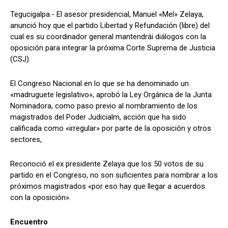
Tegucigalpa.- El asesor presidencial, Manuel «Mel» Zelaya,
anunció hoy que el partido Libertad y Refundación (libre) del
cual es su coordinador general mantendrái diálogos con la
Comparta
Comparta
oposición para integrar la próxima Corte Suprema de Justicia
(CSJ).
El Congreso Nacional en lo que se ha denominado un
«madruguete legislativo», aprobó la Ley Orgánica de la Junta
Facebook
Facebook
X
X
WhatsApp
WhatsApp
Nominadora, como paso previo al nombramiento de los
magistrados del Poder Judicialm, acción que ha sido
calificada como «irregular» por parte de la oposición y otros
sectores,
Síganos
Síganos
Reconoció el ex presidente Zelaya que los 50 votos de su
partido en el Congreso, no son suficientes para nombrar a los
próximos magistrados «por eso hay que llegar a acuerdos
con la oposición».
Encuentro