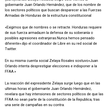
gobernante Juan Orlando Hernández, que de los nombre de
los sectores políticos que buscan desparecer a las Fuerzas
Armadas de Honduras de la estructura constitucional
Comparta
Comparta
«Exigimos que de nombres o se retracte. Honduras requiere
de sus fuerza armada;en la defensa de su soberanía o
posibles agresiones extranjeras.Nunca hemos pensado
diferente».dijo el coordinador de Libre en su red social de
Facebook
Facebook
X
X
WhatsApp
WhatsApp
Twitter.
En su misma cuenta social Zelaya Rosales sostuvo»Juan
Orlando intenta desprestigiar elecciones e indisponer a la
Síganos
Síganos
FFAA.»
La reacción del expresidente Zelaya surge luego que en las
ultimas horas el gobernante Juan Orlando Hernández,
revelara que hay intensiones de sectores políticos de que las
FFAA no sean parte de la constitución de la Republica, tras
una serie de campañas en su contra.