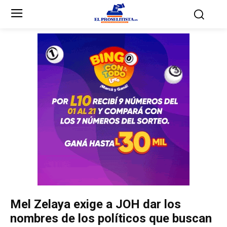
Inicio
Inicio
Partidos Políticos
Partidos Políticos
Partido Liberal
Partido Liberal
Partido Nacional
Partido Nacional
Innovación y Unidad
Innovación y Unidad
Democracia Cristiana
Democracia Cristiana
Mel Zelaya exige a JOH dar los
Unificación Democrática
Unificación Democrática
nombres de los políticos que buscan
Anticorrupción
Anticorrupción