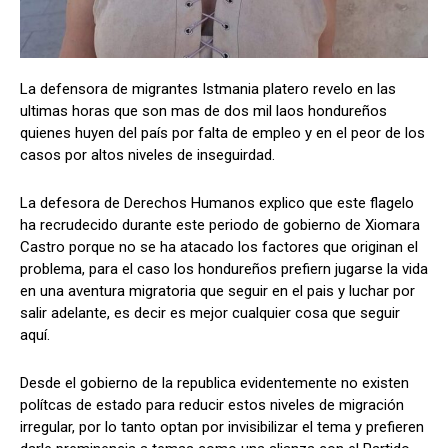
Comparta
Comparta
La defensora de migrantes Istmania platero revelo en las
ultimas horas que son mas de dos mil laos hondureños
quienes huyen del país por falta de empleo y en el peor de los
casos por altos niveles de inseguirdad.
Facebook
Facebook
X
X
WhatsApp
WhatsApp
La defesora de Derechos Humanos explico que este flagelo
ha recrudecido durante este periodo de gobierno de Xiomara
Castro porque no se ha atacado los factores que originan el
problema, para el caso los hondureños prefiern jugarse la vida
Síganos
Síganos
en una aventura migratoria que seguir en el pais y luchar por
salir adelante, es decir es mejor cualquier cosa que seguir
aquí.
Desde el gobierno de la republica evidentemente no existen
polítcas de estado para reducir estos niveles de migración
irregular, por lo tanto optan por invisibilizar el tema y prefieren