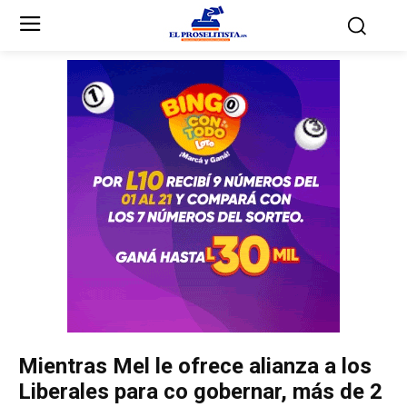
Inicio
Inicio
Partidos Políticos
Partidos Políticos
Partido Liberal
Partido Liberal
Partido Nacional
Partido Nacional
Innovación y Unidad
Innovación y Unidad
Democracia Cristiana
Democracia Cristiana
Mientras Mel le ofrece alianza a los
Unificación Democrática
Unificación Democrática
Liberales para co gobernar, más de 2
Anticorrupción
Anticorrupción