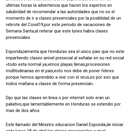
ultimas horas la advertencia que hacen los expertos en
salubridad de recomendar a las autoridades que no es el
momento de ir a clases presenciales por la posiblidad de un
rebrote del Covid19,por este periodo de vacaciones de
Comparta
Comparta
Semana Santa,al reiterar que este lunes habra clases
presenciales.
Esponda,lamenta que Honduras sea el unico pais que no este
impartiendo clases anivel presecial al señalar en su red social
Facebook
Facebook
X
X
WhatsApp
WhatsApp
«todo esta normal ya,vimos playas llenas,procesiones
multitudinarias en el pais,esto nos debe de poner felices
porque hemos aprendido a vivir con el virus,es por eso que
Síganos
Síganos
todos mañana a clases de forma presencial».
Dijo que las clases en linea o por internet solo eran un
paliativo,que lamentablemente en Honduras se extendio por
mas de dos años.
Este llamado del Ministro educacion Daniel Esponda,de iniciar
este lunes 18 de abril las clases presenciales a nivel