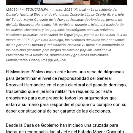
(250304) -- TEGUCIGALPA, 4 marzo, 2025 (Xinhua) -- La presidenta del
Consejo Nacional Electoral de Honduras, Cossette López-Osorio (i), y el jefe
del Estado Mayor Conjunto de la Fuerzas Armadas de Honduras, general de
división Roosevelt Hernández (d), participan durante el inicio del traslado de
Comparta
Comparta
las maletas electorales y los paquetes tecnológicos para las próximas
elecciones primarias, en la ciudad de Tegucigalpa, capital de Honduras, el 4 de
marzo de 2025. El próximo domingo, los electores decidirán los postulantes
de los partidos Libertad y Refundación, Nacional y Liberal que competirán en
los comicios generales para cargos de elección popular, incluidos la
Presidencia de la República, diputaciones y gobiernos municipales.
Facebook
Facebook
X
X
WhatsApp
WhatsApp
(Xinhua/Rafael Ochoa) (ro) (jg) (ra) (ce)
El Ministerio Público inicio este lunes una serie de diligencias
para determinar el nivel de responsabilidad del General
Síganos
Síganos
Roosvelt Hernández en el caos electoral del pasado domingo,
trascendió que el jerarca militar fue requerido por este
organismo para que presente todos los argumentos que
están a su mano para responder el porque no cumplío con su
deber constitucional de ser garante de las elecciones.
Desde la Casa de Gobierno han iniciado una cruzada para
liberar de responsabilidad al Jefe del Estado Mayor Conjunto