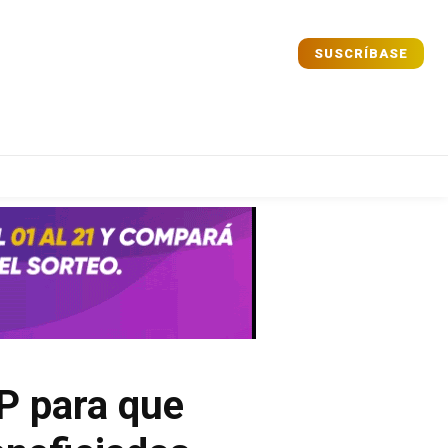
SUSCRÍBASE
Comparta
Comparta
Facebook
Facebook
X
X
WhatsApp
WhatsApp
P para que