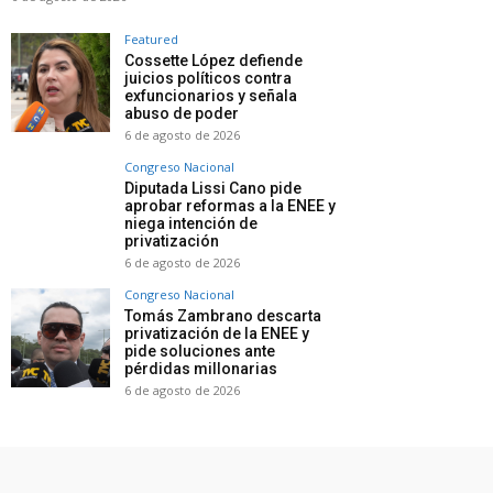
Featured
Cossette López defiende
juicios políticos contra
exfuncionarios y señala
abuso de poder
6 de agosto de 2026
Congreso Nacional
Diputada Lissi Cano pide
aprobar reformas a la ENEE y
niega intención de
privatización
6 de agosto de 2026
Congreso Nacional
Tomás Zambrano descarta
privatización de la ENEE y
pide soluciones ante
pérdidas millonarias
6 de agosto de 2026