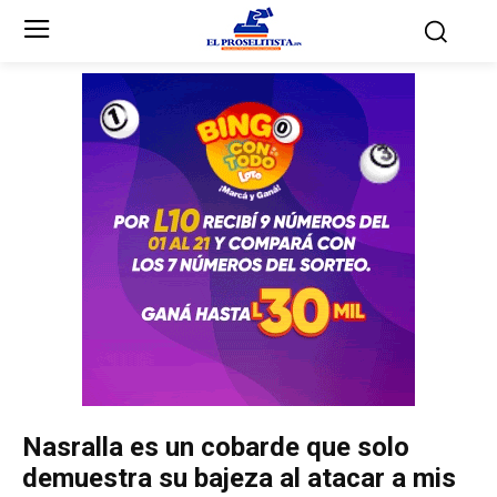
Inicio
Inicio
Partidos Políticos
Partidos Políticos
Partido Liberal
Partido Liberal
Partido Nacional
Partido Nacional
Innovación y Unidad
Innovación y Unidad
Democracia Cristiana
Democracia Cristiana
Nasralla es un cobarde que solo
Unificación Democrática
Unificación Democrática
demuestra su bajeza al atacar a mis
Anticorrupción
Anticorrupción