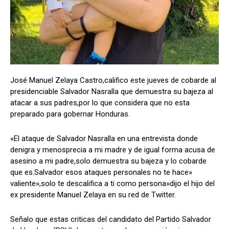
Comparta
Comparta
José Manuel Zelaya Castro,califico este jueves de cobarde al
presidenciable Salvador Nasralla que demuestra su bajeza al
Facebook
Facebook
X
X
WhatsApp
WhatsApp
atacar a sus padres,por lo que considera que no esta
preparado para gobernar Honduras.
«El ataque de Salvador Nasralla en una entrevista donde
Síganos
Síganos
denigra y menosprecia a mi madre y de igual forma acusa de
asesino a mi padre,solo demuestra su bajeza y lo cobarde
que es.Salvador esos ataques personales no te hace»
valiente»,solo te descalifica a ti como persona»dijo el hijo del
ex presidente Manuel Zelaya en su red de Twitter.
Señalo que estas criticas del candidato del Partido Salvador