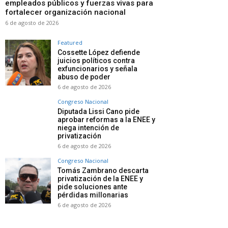
empleados públicos y fuerzas vivas para
fortalecer organización nacional
6 de agosto de 2026
Featured
Cossette López defiende
juicios políticos contra
exfuncionarios y señala
abuso de poder
6 de agosto de 2026
Congreso Nacional
Diputada Lissi Cano pide
aprobar reformas a la ENEE y
niega intención de
privatización
6 de agosto de 2026
Congreso Nacional
Tomás Zambrano descarta
privatización de la ENEE y
pide soluciones ante
pérdidas millonarias
6 de agosto de 2026