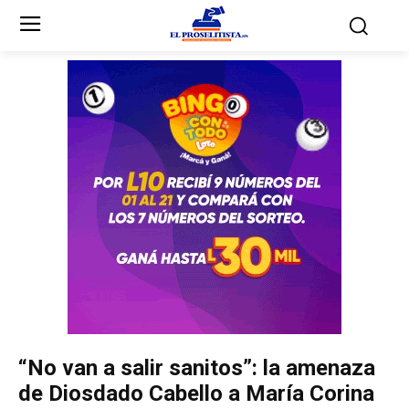
Inicio
Inicio
Partidos Políticos
Partidos Políticos
Partido Liberal
Partido Liberal
Partido Nacional
Partido Nacional
Innovación y Unidad
Innovación y Unidad
Democracia Cristiana
Democracia Cristiana
“No van a salir sanitos”: la amenaza
Unificación Democrática
Unificación Democrática
de Diosdado Cabello a María Corina
Anticorrupción
Anticorrupción