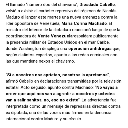
El llamado “número dos del chavismo”,
Diosdado Cabello
,
volvió a exhibir el carácter represivo del régimen de Nicolás
Maduro al lanzar este martes una nueva amenaza contra la
líder opositora de Venezuela,
María Corina Machado
. El
Comparta
Comparta
ministro del Interior de la dictadura reaccionó luego de que la
coordinadora de
Vente Venezuela
respaldara públicamente
la presencia militar de Estados Unidos en el mar Caribe,
donde Washington desplegó una
operación antidrogas
que,
según distintos expertos, apunta a las redes criminales con
Facebook
Facebook
X
X
WhatsApp
WhatsApp
las que mantiene nexos el chavismo.
“
Si a nosotros nos aprietan, nosotros la apretamos
”,
Síganos
Síganos
afirmó Cabello en declaraciones transmitidas por la televisión
estatal. Acto seguido, apuntó contra Machado: “
No vayas a
creer que aquí nos van a agredir a nosotros y ustedes
van a salir sanitos, no, eso no existe
”. La advertencia fue
interpretada como un mensaje de represalias directas contra
ex diputada, una de las voces más firmes en la denuncia
internacional contra Maduro y su círculo.