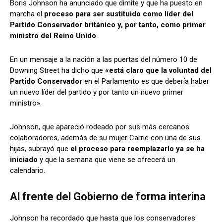
Boris Johnson ha anunciado que dimite y que ha puesto en
marcha el
proceso para ser sustituido como líder del
Partido Conservador británico y, por tanto, como primer
ministro del Reino Unido
.
Comparta
Comparta
En un mensaje a la nación a las puertas del número 10 de
Downing Street ha dicho que
«está claro que la voluntad del
Partido Conservador
en el Parlamento es que debería haber
un nuevo líder del partido y por tanto un nuevo primer
Facebook
Facebook
X
X
WhatsApp
WhatsApp
ministro».
Johnson, que apareció rodeado por sus más cercanos
colaboradores, además de su mujer Carrie con una de sus
Síganos
Síganos
hijas, subrayó que
el proceso para reemplazarlo ya se ha
iniciado
y que la semana que viene se ofrecerá un
calendario.
Al frente del Gobierno de forma interina
Johnson ha recordado que hasta que los conservadores