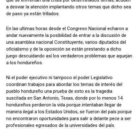
que se enfrentan una crisis por determinados temas, acuden
a desviar la atención implantando otros temas que dicho sea
de paso ya están trillados.
Comparta
Comparta
En las ultimas horas desde el Congreso Nacional echaron a
andar nuevamente la posibilidad de entrar a la discusión de
una asamblea nacional Constituyente, varios diputados del
oficialismo y de la oposición se están prestando a dicho
juego descuidando así los verdaderos problemas que aquejan
Facebook
Facebook
X
X
WhatsApp
WhatsApp
a los hondureños.
Ni el poder ejecutivo ni tampoco el poder Legislativo
coordinan trabajos para abordar los temas de interés del
Síganos
Síganos
pueblo hondureño una prueba de esto es la tragedia
suscitada en San Antonio, Texas, donde por lo menos 14
hondureños perdieron la vida porque intentaban llegar de
manera ilegal a los Estados Unidos, se fueron del país porque
no encontraron oportunidades para salir a delante pece a ser
profesionales egresados de la universidades del país.