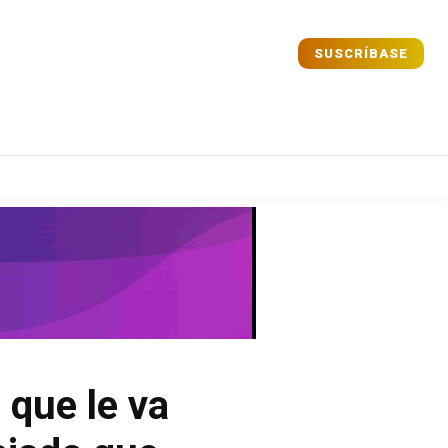
SUSCRÍBASE
Comparta
Comparta
Facebook
Facebook
X
X
WhatsApp
WhatsApp
 que le va