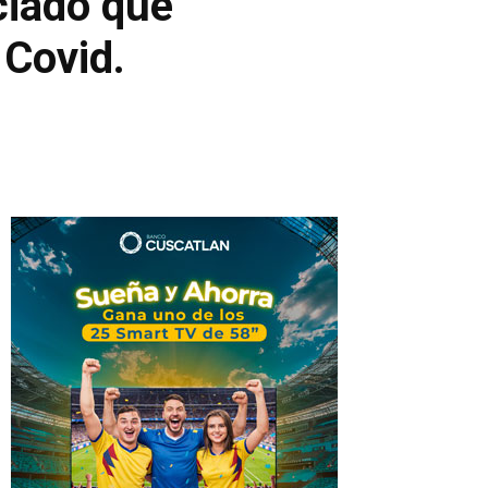
ciado que
Síganos
Síganos
 Covid.