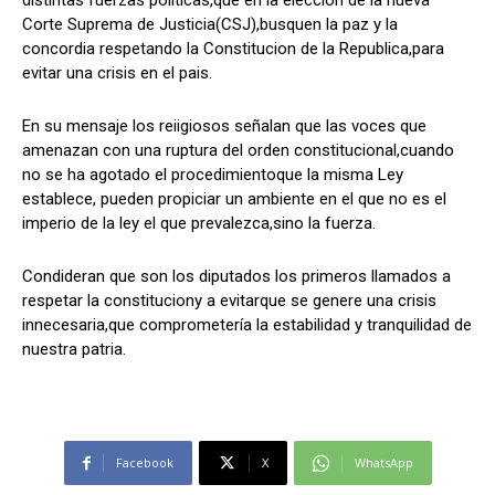
distintas fuerzas politicas,que en la eleccion de la nueva
Corte Suprema de Justicia(CSJ),busquen la paz y la
concordia respetando la Constitucion de la Republica,para
evitar una crisis en el pais.
Comparta
Comparta
En su mensaje los reiigiosos señalan que las voces que
amenazan con una ruptura del orden constitucional,cuando
no se ha agotado el procedimientoque la misma Ley
establece, pueden propiciar un ambiente en el que no es el
Facebook
Facebook
X
X
WhatsApp
WhatsApp
imperio de la ley el que prevalezca,sino la fuerza.
Condideran que son los diputados los primeros llamados a
respetar la constituciony a evitarque se genere una crisis
Síganos
Síganos
innecesaria,que comprometería la estabilidad y tranquilidad de
nuestra patria.
Facebook
X
WhatsApp