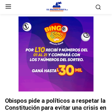
Inicio
Inicio
Partidos Políticos
Partidos Políticos
Partido Liberal
Partido Liberal
Partido Nacional
Partido Nacional
Innovación y Unidad
Innovación y Unidad
Democracia Cristiana
Democracia Cristiana
Obispos pide a políticos a respetar la
Unificación Democrática
Unificación Democrática
Constitución para evitar una crisis en
Anticorrupción
Anticorrupción