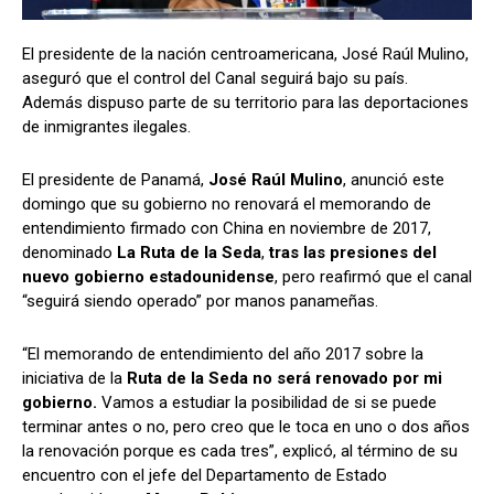
El presidente de la nación centroamericana, José Raúl Mulino,
aseguró que el control del Canal seguirá bajo su país.
Comparta
Comparta
Además dispuso parte de su territorio para las deportaciones
de inmigrantes ilegales.
El presidente de Panamá,
José Raúl Mulino
, anunció este
domingo que su gobierno no renovará el memorando de
Facebook
Facebook
X
X
WhatsApp
WhatsApp
entendimiento firmado con China en noviembre de 2017,
denominado
La Ruta de la Seda
,
tras las presiones del
nuevo gobierno estadounidense
, pero reafirmó que el canal
“seguirá siendo operado” por manos panameñas.
Síganos
Síganos
“El memorando de entendimiento del año 2017 sobre la
iniciativa de la
Ruta de la Seda no será renovado por mi
gobierno.
Vamos a estudiar la posibilidad de si se puede
terminar antes o no, pero creo que le toca en uno o dos años
la renovación porque es cada tres”, explicó, al término de su
encuentro con el jefe del Departamento de Estado