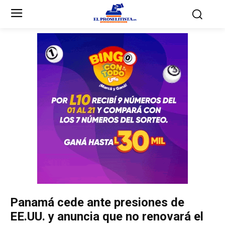
Inicio
Inicio
Partidos Políticos
Partidos Políticos
Partido Liberal
Partido Liberal
Partido Nacional
Partido Nacional
Innovación y Unidad
Innovación y Unidad
Democracia Cristiana
Democracia Cristiana
Panamá cede ante presiones de
Unificación Democrática
Unificación Democrática
EE.UU. y anuncia que no renovará el
Anticorrupción
Anticorrupción