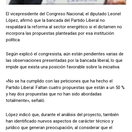
El vicepresidente del Congreso Nacional, el diputado Leonel
López, afirmó que la bancada del Partido Liberal no
Comparta
Comparta
respaldará la reforma al sector energético si el dictamen no
incorpora las propuestas planteadas por esa institución
política.
Según explicó el congresista, aún están pendientes varias de
Facebook
Facebook
X
X
WhatsApp
WhatsApp
las observaciones presentadas por la bancada liberal, lo que
impide que exista una posición favorable sobre la iniciativa.
«No se ha cumplido con las peticiones que ha hecho el
Síganos
Síganos
Partido Liberal. Faltan cuatro propuestas que están a un 50 %
y hay dos propuestas que no han sido abordadas
totalmente», señaló.
López indicó que, durante el análisis del proyecto, también
han identificado nuevos aspectos de carácter técnico y
jurídico que generan preocupación, al considerar que el