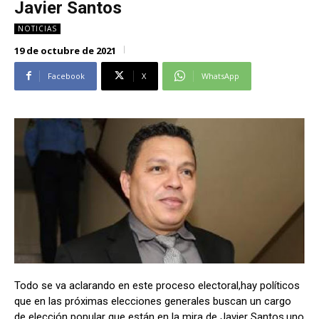
Javier Santos
Alianza Patriotica
Alianza Patriotica
NOTICIAS
Libertad y Refundación
Libertad y Refundación
19 de octubre de 2021
Frente Amplio
Frente Amplio
Centro Social Cristianos
Centro Social Cristianos
Facebook
X
WhatsApp
Nueva Ruta
Nueva Ruta
Noticias
Noticias
Contáctenos
Contáctenos
Suscríbase a nuestro boletín
Suscríbase a nuestro boletín
Manténgase informado de nuestro contenido, recibiendo
Manténgase informado de nuestro contenido, recibiendo
noticias directamente en su correo electrónico.
noticias directamente en su correo electrónico.
Todo se va aclarando en este proceso electoral,hay políticos
Suscribirse
Suscribirse
que en las próximas elecciones generales buscan un cargo
de elección popular que están en la mira de Javier Santos,uno