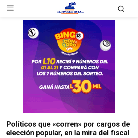
Inicio
Inicio
Partidos Políticos
Partidos Políticos
Partido Liberal
Partido Liberal
Partido Nacional
Partido Nacional
Innovación y Unidad
Innovación y Unidad
Democracia Cristiana
Democracia Cristiana
Políticos que «corren» por cargos de
Unificación Democrática
Unificación Democrática
elección popular, en la mira del fiscal
Anticorrupción
Anticorrupción