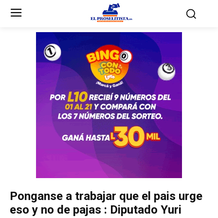
Inicio
Inicio
Partidos Políticos
Partidos Políticos
Partido Liberal
Partido Liberal
Partido Nacional
Partido Nacional
Innovación y Unidad
Innovación y Unidad
Democracia Cristiana
Democracia Cristiana
Ponganse a trabajar que el pais urge
Unificación Democrática
Unificación Democrática
eso y no de pajas : Diputado Yuri
Anticorrupción
Anticorrupción