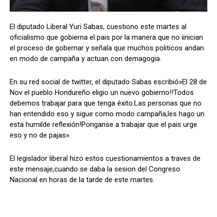
El diputado Liberal Yuri Sabas, cuestiono este martes al
oficialismo que gobierna el pais por la manera que no iinician
Comparta
Comparta
el proceso de gobernar y señala que muchos politicos andan
en modo de campaña y actuan con demagogia.
En su red social de twitter, el diputado Sabas escribió»El 28 de
Nov el pueblo Hondureño eligio un nuevo gobierno!!Todos
Facebook
Facebook
X
X
WhatsApp
WhatsApp
debemos trabajar para que tenga éxito.Las personas que no
han entendido eso y sigue como modo campaña,les hago un
esta humilde reflexión!Ponganse a trabajar que el pais urge
Síganos
Síganos
eso y no de pajas».
El legislador liberal hizo estos cuestionamientos a traves de
este mensaje,cuando se daba la sesion del Congreso
Nacional en horas de la tarde de este martes.