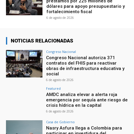
préstamos por 225 millones de
dólares para apoyo presupuestario y
fortalecimiento fiscal
6 de agosto de 2026
NOTICIAS RELACIONADAS
Congreso Nacional
Congreso Nacional autoriza 371
contratos del FHIS para reactivar
obras de infraestructura educativa y
social
6 de agosto de 2026
Featured
AMDC analiza elevar a alerta roja
emergencia por sequía ante riesgo de
crisis hídrica en la capital
6 de agosto de 2026
Casa de Gobierno
Nasry Asfura llega a Colombia para
participar en investidura del