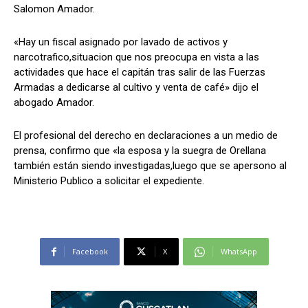
Salomon Amador.
«Hay un fiscal asignado por lavado de activos y
narcotrafico,situacion que nos preocupa en vista a las
Comparta
Comparta
actividades que hace el capitán tras salir de las Fuerzas
Armadas a dedicarse al cultivo y venta de café» dijo el
abogado Amador.
El profesional del derecho en declaraciones a un medio de
Facebook
Facebook
X
X
WhatsApp
WhatsApp
prensa, confirmo que «la esposa y la suegra de Orellana
también están siendo investigadas,luego que se apersono al
Ministerio Publico a solicitar el expediente.
Síganos
Síganos
Facebook
X
WhatsApp