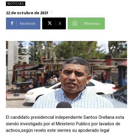
NOTICIAS
Alianza Patriotica
Alianza Patriotica
22 de octubre de 2021
Libertad y Refundación
Libertad y Refundación
Frente Amplio
Frente Amplio
Facebook
X
WhatsApp
Centro Social Cristianos
Centro Social Cristianos
Nueva Ruta
Nueva Ruta
Noticias
Noticias
Contáctenos
Contáctenos
Suscríbase a nuestro boletín
Suscríbase a nuestro boletín
Manténgase informado de nuestro contenido, recibiendo
Manténgase informado de nuestro contenido, recibiendo
noticias directamente en su correo electrónico.
noticias directamente en su correo electrónico.
El candidato presidencial independiente Santos Orellana esta
siendo investigado por el Ministerio Publico por lavados de
Suscribirse
Suscribirse
activos,según revelo este viernes su apoderado legal